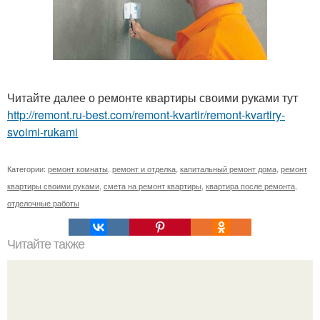
Читайте далее о ремонте квартиры своими руками тут
http://remont.ru-best.com/remont-kvartir/remont-kvartiry-
svoimi-rukami
Категории:
ремонт комнаты
,
ремонт и отделка
,
капитальный ремонт дома
,
ремонт
квартиры своими руками
,
смета на ремонт квартиры
,
квартира после ремонта
,
отделочные работы
Читайте также