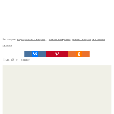
Категории:
виды ремонта квартир
,
ремонт и отделка
,
ремонт квартиры своими
руками
Читайте также
Пол из ДСП, как отреставрировать отремонтировать.
Почему ЛДСП вздувается от влаги и как этого избежать