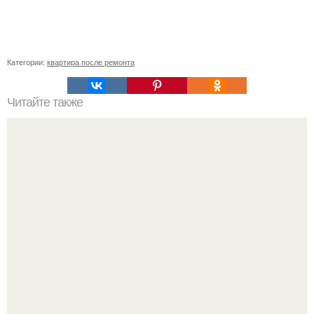
Категории:
квартира после ремонта
Читайте также
Запах из холодильника вывести. Совет . Выводим
плесень — найти и обезвредить!