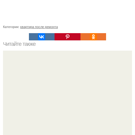
Категории:
квартира после ремонта
Читайте также
Запах из холодильника вывести. Совет . Выводим
плесень — найти и обезвредить!