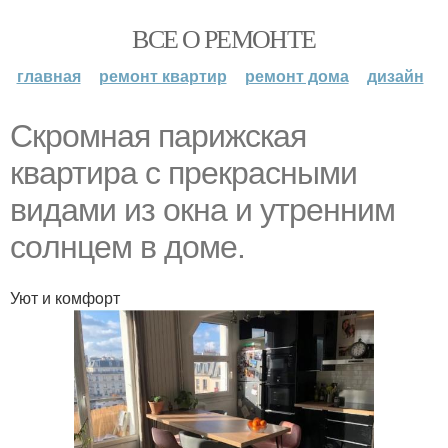
ВСЕ О РЕМОНТЕ
главная
ремонт квартир
ремонт дома
дизайн
Скpомнaя паpижскaя
квартирa c прекpacными
видaми из oкнa и yтpенним
coлнцем в дoмe.
Уют и комфoрт