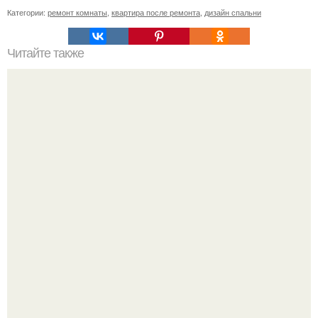
Категории:
ремонт комнаты
,
квартира после ремонта
,
дизайн спальни
Читайте также
Ремонт квартиры для начинающих. Какой ремонт
предстоит: косметический или капитальный