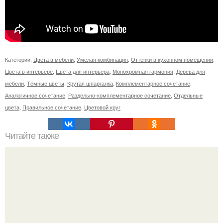
Категории:
Цвета в мебели
,
Умелая комбинация
,
Оттенки в кухонном помещении
,
Цвета в интерьере
,
Цвета для интерьера
,
Монохромная гармония
,
Дерева для
мебели
,
Тёмные цветы
,
Крутая шпаргалка
,
Комплементарное сочетание
,
Аналогичное сочетание
,
Раздельно-комплементарное сочетание
,
Отдельные
цвета
,
Правильное сочетание
,
Цветовой круг
Читайте также