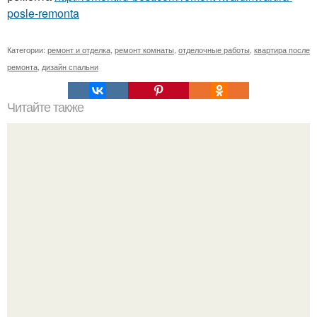
posle-remonta
Категории:
ремонт и отделка
,
ремонт комнаты
,
отделочные работы
,
квартира после
ремонта
,
дизайн спальни
Читайте также
10 превосходных блюд из картофеля.