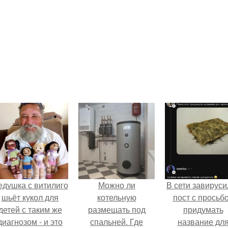
едушка с витилиго
Можно ли
В сети завируси
шьёт кукол для
котельную
пост с просьб
детей с таким же
размещать под
придумать
диагнозом - и это
спальней. Где
название дл