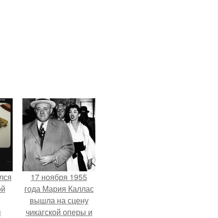
лся
17 ноября 1955
ой
года Мария Каллас
вышла на сцену
я
чикагской оперы и