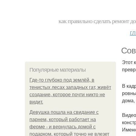
как правильно сделать ремонт до
г
Сов
Этот 
превр
Популярные материалы
Где-то глубоко под землёй, в
В кад
тенистых лесах западных гат, живёт
ровны
создание, которое почти никто не
дома,
видит.
Девушка пошла на свидание с
Видео
парнем, который работает на
конст
ферме - и вернулась домой с
Именн
подарком, который точно не влезет