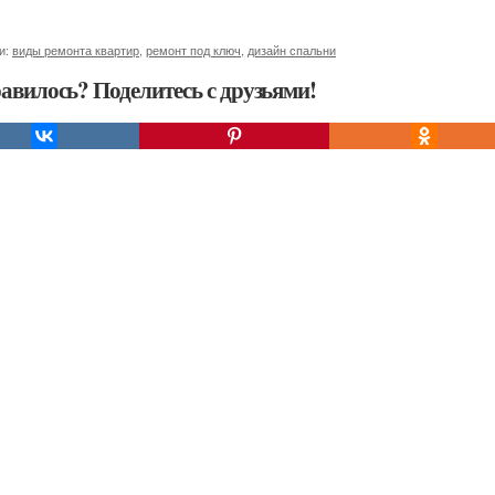
и:
виды ремонта квартир
,
ремонт под ключ
,
дизайн спальни
авилось? Поделитесь с друзьями!