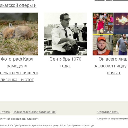
икагской оперы и
сорвала овации.
Фотограф Карл
Сентябрь 1970
Он всего лиш
рамсделл
года.
развозил пиццу 
апечатлел спящего
ночью.
лисёнка - и этот
кадр способен
растопить даже
самое суровое
сердце.
онтакты
Пользовательское соглашение
Обратная связь
олитика конфидециальности
Копирование разрешено при у
 Москва, ВАО, Преображенское, Краснобогатырская улица 2-6, м. Преображенская площадь