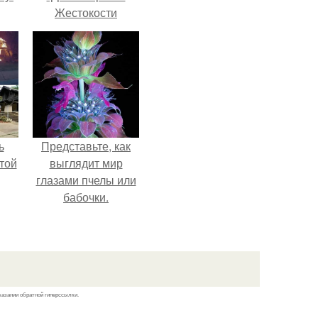
Жестокости
нанесла".
ь
Представьте, как
той
выглядит мир
глазами пчелы или
бабочки.
казании обратной гиперссылки.