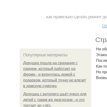
как правильно сделать ремонт до
г
Стр
Ни об
Этако
Популярные материалы
После
Девушка пошла на свидание с
Как-то
парнем, который работает на
Но пр
ферме - и вернулась домой с
Вновь
подарком, который точно не влезет
в дамскую сумочку.
Дедушка с витилиго шьёт кукол для
детей с таким же диагнозом - и это
трогает до слёз.