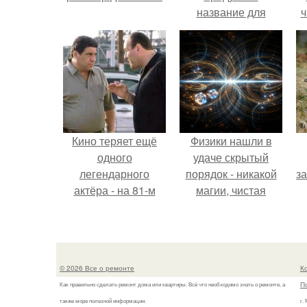
название для
ч
домашней
запеканки.
Кино теряет ещё
Физики нашли в
одного
удаче скрытый
легендарного
порядок - никакой
з
актёра - на 81-м
магии, чистая
году жизни не стало
квантовая
Винсента пасторе.
механика.
© 2026 Все о ремонте
К
П
Как правильно сделать ремонт дома или квартиры. Всё что необходимо знать о ремонте, а
также море полезной информации.
г.