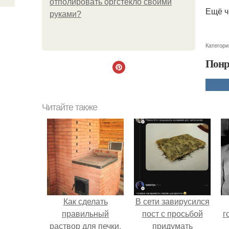
отполировать оргстекло своими
Ещё ч
руками?
Категори
Понр
Читайте также
Как сделать
В сети завирусился
правильный
пост с просьбой
г
раствор для печки.
придумать