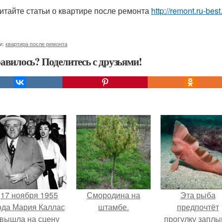
итайте статьи о квартире после ремонта
http://remont.ru-bes
и:
квартира после ремонта
авилось? Поделитесь с друзьями!
17 ноября 1955
Смородина на
Эта рыба
ода Мария Каллас
штамбе.
предпочтёт
вышла на сцену
прогулку заплы