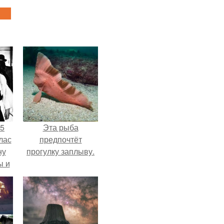
55
Эта рыба
лас
предпочтёт
ну
прогулку заплыву.
ы и
и.