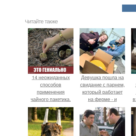
Читайте также
14 неожиданных
Девушка пошла на
способов
свидание с парнем,
применения
который работает
чайного пакетика.
на ферме - и
в
вернулась домой с
подарком, который
н
точно не влезет в
дамскую сумочку.