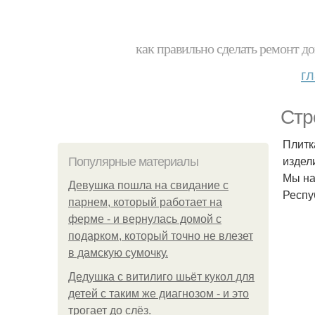
как правильно сделать ремонт до
г
Стр
Плитк
издел
Популярные материалы
Мы на
Девушка пошла на свидание с
Респуб
парнем, который работает на
ферме - и вернулась домой с
подарком, который точно не влезет
в дамскую сумочку.
Дедушка с витилиго шьёт кукол для
детей с таким же диагнозом - и это
трогает до слёз.