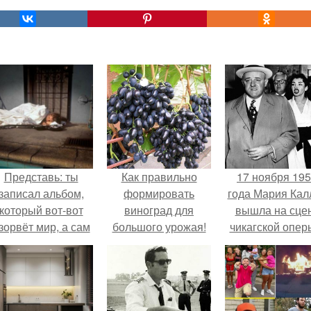
Представь: ты
Как правильно
17 ноября 19
записал альбом,
формировать
года Мария Кал
который вот-вот
виноград для
вышла на сце
зорвёт мир, а сам
большого урожая!
чикагской опер
в этот момент
сорвала оваци
очуешь в машине.