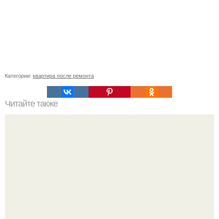
Категории:
квартира после ремонта
Читайте также
На ДВП можно клеить обои. Чем обработать ДВП перед
поклейкой обоев?