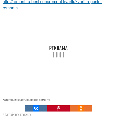
http://remont.ru-best.com/remont-kvartir/kvartira-posle-
remonta
Категории:
квартира после ремонта
Читайте также