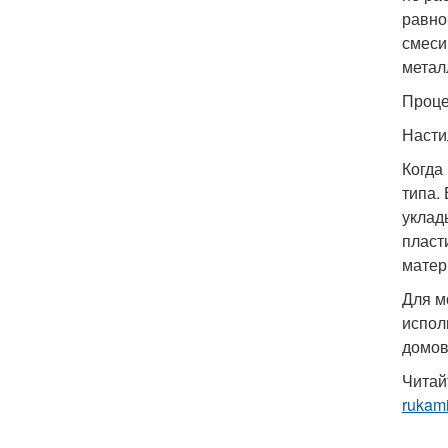
равно
смеси
метал
Проце
Насти
Когда
типа.
уклад
пласт
матер
Для м
испол
домов
Читай
rukam