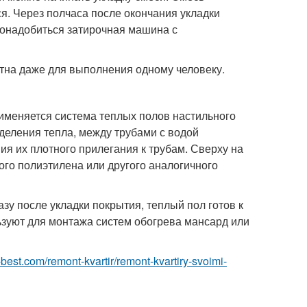
. Через полчаса после окончания укладки
понадобиться затирочная машина с
тна даже для выполнения одному человеку.
рименяется система теплых полов настильного
деления тепла, между трубами с водой
 их плотного прилегания к трубам. Сверху на
о полиэтилена или другого аналогичного
зу после укладки покрытия, теплый пол готов к
ьзуют для монтажа систем обогрева мансард или
u-best.com/remont-kvartir/remont-kvartiry-svoimi-