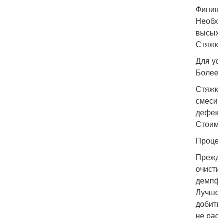
Финиш
Необх
высых
Стяжк
Для у
Более
Стяжк
смеси
дефек
Стоим
Проце
Прежд
очист
демпф
Лучше
добит
не ра