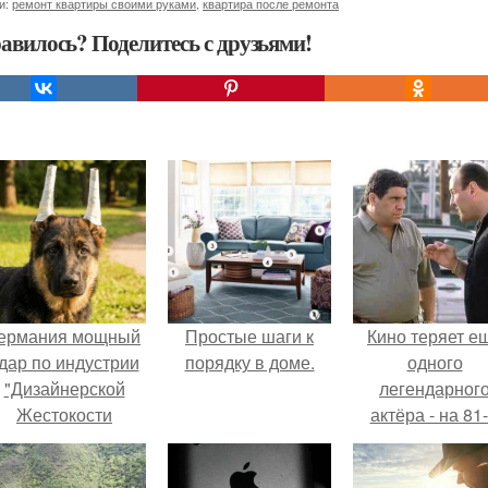
и:
ремонт квартиры своими руками
,
квартира после ремонта
авилось? Поделитесь с друзьями!
ермания мощный
Простые шаги к
Кино теряет е
дар по индустрии
порядку в доме.
одного
"Дизайнерской
легендарног
Жестокости
актёра - на 81
нанесла".
году жизни не с
Винсента пасто