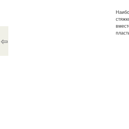
Наибо
стяжк
вмест
пласт
⇦