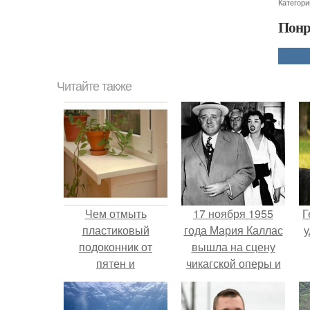
Категори
Понр
Читайте также
Чем отмыть
17 ноября 1955
Г
пластиковый
года Мария Каллас
у
подоконник от
вышла на сцену
пятен и
чикагской оперы и
загрязнений.
сорвала овации.