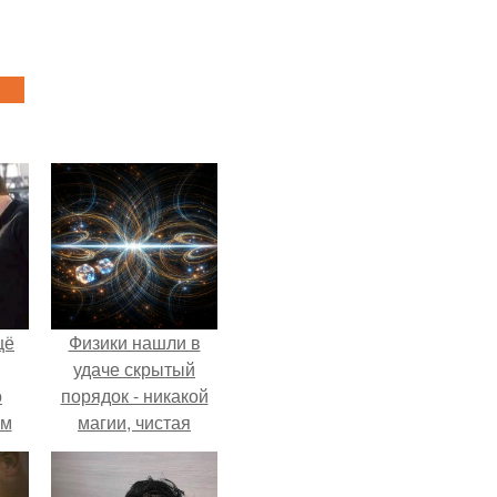
щё
Физики нашли в
удаче скрытый
о
порядок - никакой
-м
магии, чистая
тало
квантовая
ре.
механика.