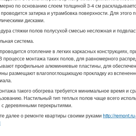
мерно по основанию слоем толщиной 3-4 см раскладывается
 проводится затирка и утрамбовка поверхности. Для этого 
лическими дисками.
дура стяжки полов полусухой смесью несложная и подвлас
льная система.
 проводится отопление в легких каркасных конструкциях, п
 В процессе монтажа таких полов, для равномерного распре
ывают профильные алюминиевые пластины, для обеспечения
ины размещают влагопоглощающую прокладку из вспененног
иала.
онтажа такого обогрева требуется минимальное время и сра
ьзованию. Настильный тип теплых полов чаще всего испол
 с деревянными перекрытиями.
те далее о ремонте квартиры своими руками
http://remont.r
i