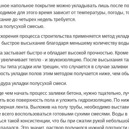
ное напольное покрытие можно укладывать лишь после по
одимое для этого время зависит от температуры, погоды, т
ание до четырех недель требуется.
а полусухой смесью.
скорения процесса строительства применяется метод уклад
 быстрое высыхание благодаря меньшему количеству воды 
а застывает быстро и обладает высокой прочностью. Кроме 
 увеличивает тепло - и звукоизоляцию. После высыхания та
ты типа усадки или трещин, что случается в случае залив
ость укладки полов этим методом получается ниже, чем об
дура укладки полусухой смеси.
е чем начать процесс заливки бетона, нужно тщательно, 
ить всю поверхность пола и уложить гидроизоляцию. По н
ерная лента. Выложив на полу трубы, необходимо выставит
 всего воспользоваться готовыми сухими смесями. Воды в 
ься такой консистенции, что бы при сжатии рукой небольшо
спадался. Это значит, раствор получился нужной плотности