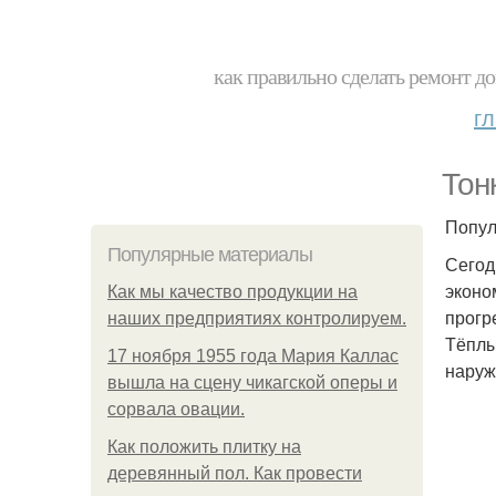
как правильно сделать ремонт до
г
Тон
Попул
Популярные материалы
Сегод
эконо
Как мы качество продукции на
прогр
наших предприятиях контролируем.
Тёплы
17 ноября 1955 года Мария Каллас
наруж
вышла на сцену чикагской оперы и
сорвала овации.
Как положить плитку на
деревянный пол. Как провести