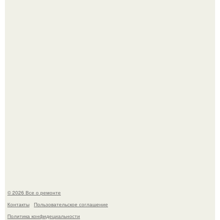
В Китaе обнаружили гигaнтскую воронку глубиной в 200
метров с первобытным лесом внутри.
Вы когда-нибудь замечали, как после тяжелого дня
настроение поднимается от одного взгляда на своего
питомца?
© 2026 Все о ремонте
Контакты
Пользовательское соглашение
Политика конфидециальности