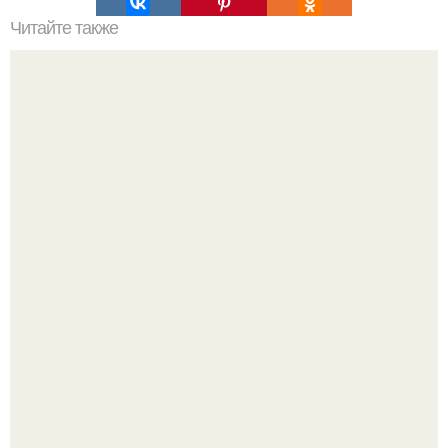
Читайте также
Клематисы молоко любят.
Эта рыба предпочтёт прогулку заплыву.