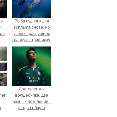
 в
Рыба судного дня
й
всплыла снова, но
кой
учёные разрушили
я
главную страшилку.
:
Два турецких
лет
волшебника, два
разных поколения -
и
и одна общая
страсть.