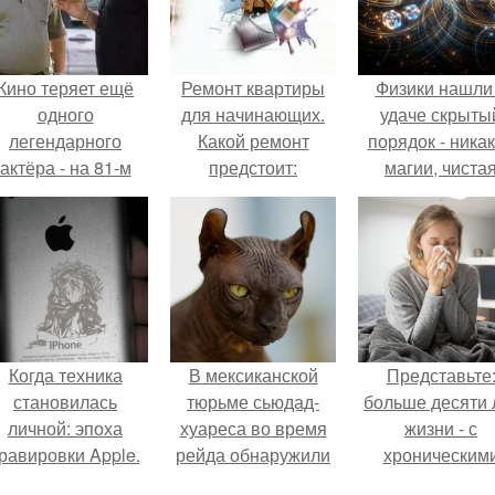
Кино теряет ещё
Ремонт квартиры
Физики нашли
одного
для начинающих.
удаче скрыты
легендарного
Какой ремонт
порядок - ника
актёра - на 81-м
предстоит:
магии, чиста
оду жизни не стало
косметический или
квантовая
инсента пасторе.
капитальный
механика.
Когда техника
В мексиканской
Представьте
становилась
тюрьме сьюдад-
больше десяти 
личной: эпоха
хуареса во время
жизни - с
равировки Apple.
рейда обнаружили
хроническим
необычного узника
болячками.