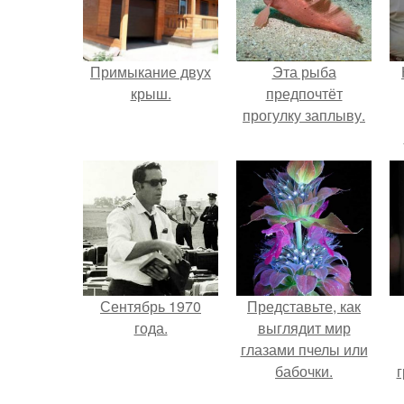
Примыкание двух
Эта рыба
крыш.
предпочтёт
прогулку заплыву.
г
В
Сентябрь 1970
Представьте, как
года.
выглядит мир
глазами пчелы или
бабочки.
г