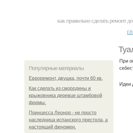
как правильно сделать ремонт до
г
Туа
При о
себес
Популярные материалы
Евроремонт, двушка, почти 60 кв.
Идеи 
Как сделать из смородины и
крыжовника деревце штамбовой
формы.
Принцесса Леонор - не просто
наследница испанского престола, а
настоящий феномен.