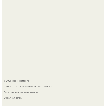
Он всего лишь развозил пиццу той ночью.
Бывают ошибки, которые обходятся в целое состояние.
© 2026 Все о ремонте
Контакты
Пользовательское соглашение
Политика конфидециальности
Обратная связь