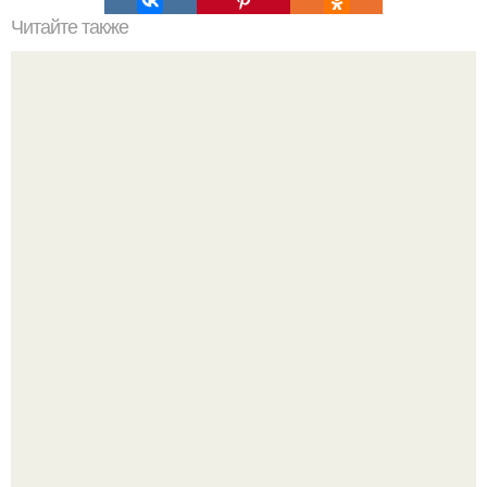
Читайте также
Клематисы молоко любят.
Где-то глубоко под землёй, в тенистых лесах западных
гат, живёт создание, которое почти никто не видит.