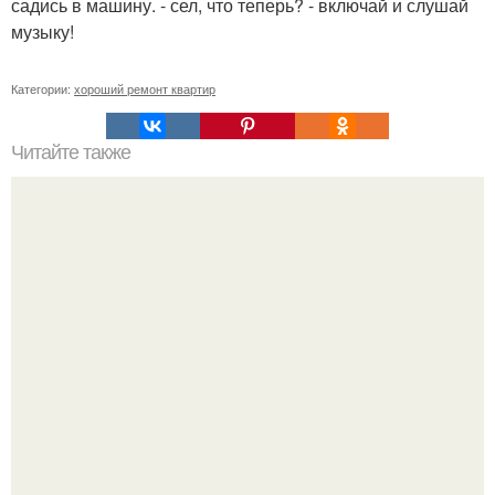
садись в машину. - сел, что теперь? - включай и слушай
музыку!
Категории:
хороший ремонт квартир
Читайте также
Сколько нужно рулонов обоев на комнату 20 кв м.
Рассчитаем рулоны обоев