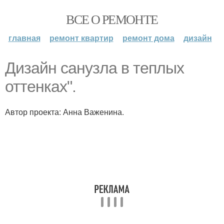
ВСЕ О РЕМОНТЕ
главная
ремонт квартир
ремонт дома
дизайн
Дизайн санузла в теплых
оттенках".
Автор проекта: Анна Важенина.