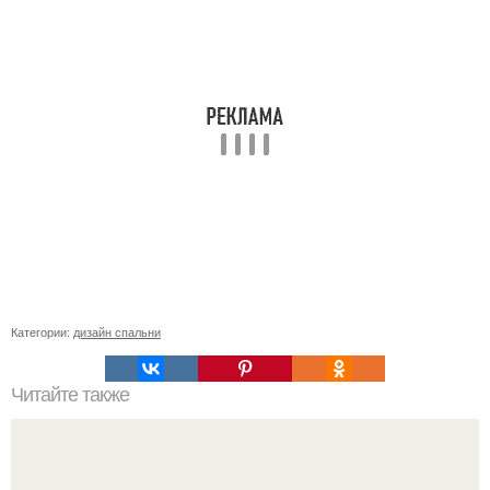
Категории:
дизайн спальни
Читайте также