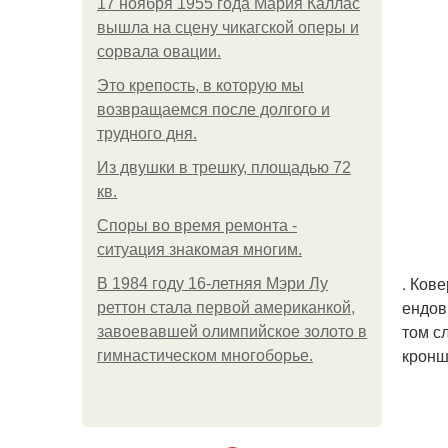
17 ноября 1955 года Мария Каллас
вышла на сцену чикагской оперы и
сорвала овации.
Это крепость, в которую мы
возвращаемся после долгого и
трудного дня.
Из двушки в трешку, площадью 72
кв.
Споры во время ремонта -
ситуация знакомая многим.
. Ков
В 1984 году 16-летняя Мэри Лу
ендов
реттон стала первой американкой,
том с
завоевавшей олимпийское золото в
кронш
гимнастическом многоборье.