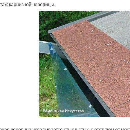
нтаж карнизной черепицы.
зная черепица укладывается стык в стык, с отступом от мес