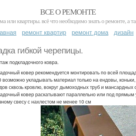
ВСЕ О РЕМОНТЕ
ма или квартиры. всё что необходимо знать о ремонте, а
лавная
ремонт квартир
ремонт дома
дизайн
адка гибкой черепицы.
нтаж подкладочного ковра.
адочный ковер рекомендуется монтировать по всей площад
0 возможно укладывать материал только на ендовы, коньки,
дов сквозь кровлю, вокруг дымоходных труб и мансардных о
адочный ковер раскатывают параллельно или под прямым уг
зному свесу с нахлестом не менее 10 см