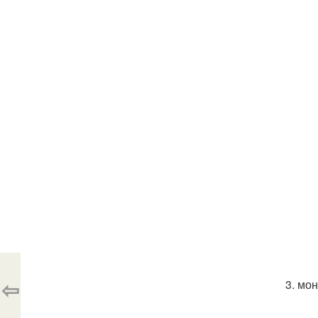
⇦
3. мо