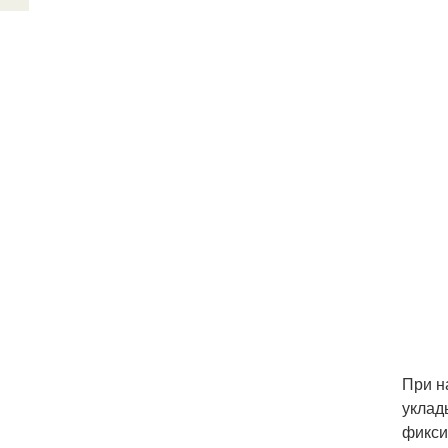
При н
уклад
фикси