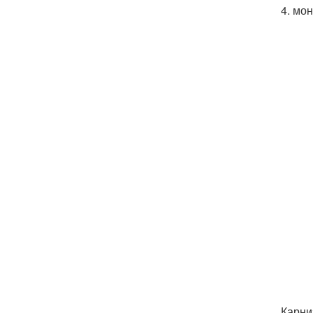
4. мо
Карни