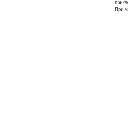
прикл
При м