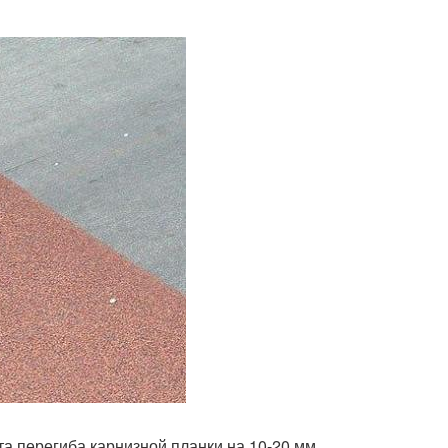
та перегиба карнизной планки на 10-20 мм.