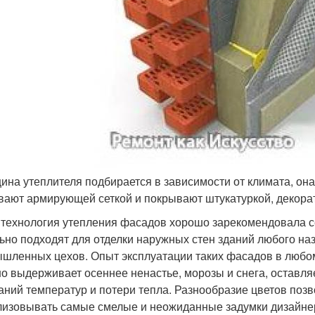
щина утеплителя подбирается в зависимости от климата, он
вают армирующей сеткой и покрывают штукатуркой, декора
 технология утепления фасадов хорошо зарекомендовала с
ьно подходят для отделки наружных стен зданий любого наз
шленных цехов. Опыт эксплуатации таких фасадов в любом 
о выдерживает осеннее ненастье, морозы и снега, оставля
аний температур и потери тепла. Разнообразие цветов поз
лизовывать самые смелые и неожиданные задумки дизайнер