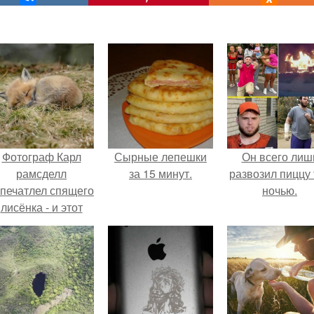
Фотограф Карл
Сырные лепешки
Он всего лиш
рамсделл
за 15 минут.
развозил пиццу 
апечатлел спящего
ночью.
лисёнка - и этот
кадр способен
растопить даже
самое суровое
сердце.