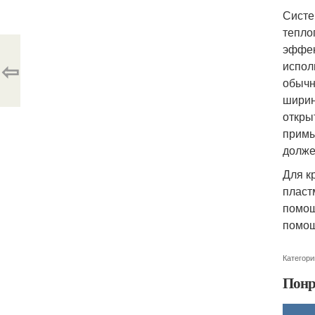
Систе
тепло
эффек
⇦
испол
обычн
ширин
откры
примы
долже
Для к
пласт
помощ
помощ
Категори
Понр