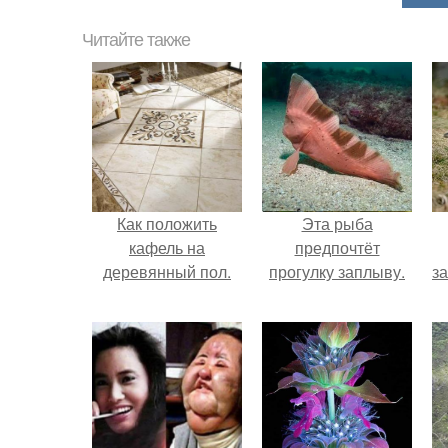
Читайте также
Как положить
Эта рыба
кафель на
предпочтёт
деревянный пол.
прогулку заплыву.
з