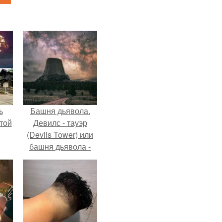
ь
Башня дьявола.
той
Девилс - тауэр
(Devils Tower) или
башня дьявола -
монолит
вулканического
происхождения
высотой 1558 м над
уровнем моря.