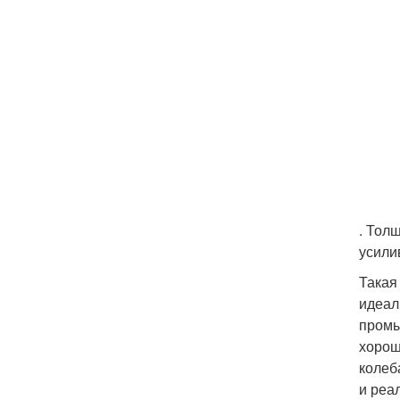
. Тол
усили
Такая
идеал
промы
хорош
колеб
и реа