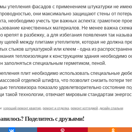
мы утепления фасадов с применением штукатурки не имеют
проводностью, они максимально защищают стены от потерь т
та, необходимо учесть три важных аспекта: грамотное про
ьзование качественных материалов. Не менее важна схема 
о крепят в разбежку, а для избегания появления так назы
у щелей между плитами утеплителя, которая не должна пр
тых стыков штукатуркой или клеем - одна из распространен
кания теплоизоляции к конструкциям здания необходимо о
н заполняться специальным герметиком, пеной.
репления плит необходимо использовать специальные дюбел
массовой отделкой штифта, что позволит снизить потери те
ью тепловизора показало удовлетворительно состояние по
и такой технологии, отвечает мировым стандартам энергос
и:
хороший ремонт квартир
,
ремонт и отделка
,
ремонт коттеджей
,
дизайн спальни
авилось? Поделитесь с друзьями!