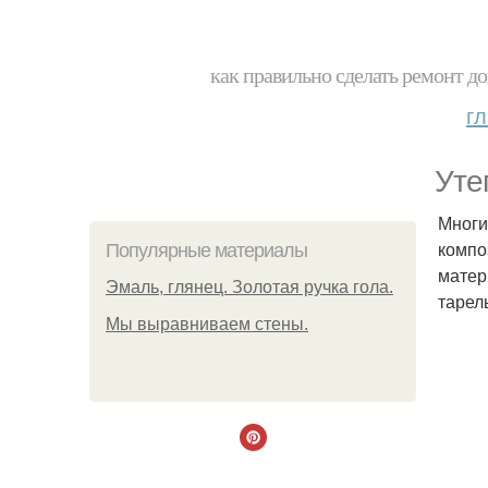
как правильно сделать ремонт до
г
Уте
Многи
компо
Популярные материалы
матер
Эмаль, глянец. Золотая ручка гола.
тарел
Мы выравниваем стены.