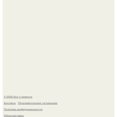
Представьте, как выглядит мир глазами пчелы или
бабочки.
Когда техника становилась личной: эпоха гравировки
Apple.
© 2026 Все о ремонте
Контакты
Пользовательское соглашение
Политика конфидециальности
Обратная связь