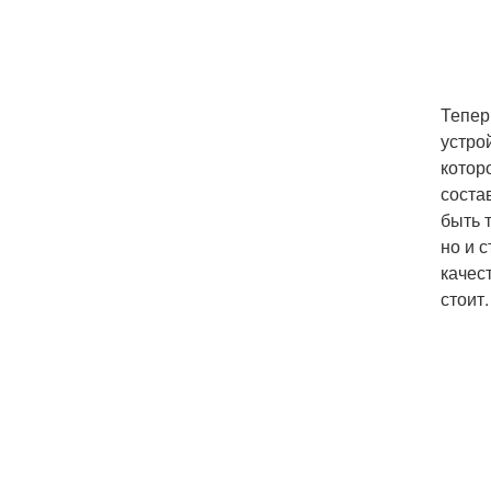
Тепер
устро
котор
соста
быть 
но и 
качес
стоит.