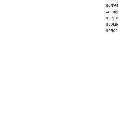
получ
спешу
предм
промы
недоп