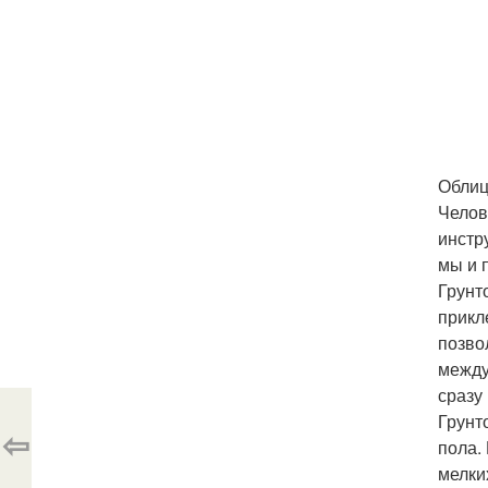
Облиц
Челов
инстр
мы и 
Грунт
прикл
позво
между
сразу
Грунт
⇦
пола.
мелки