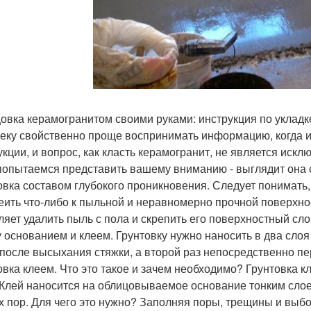
овка керамогранитом своими руками: инструкция по укладке
еку свойственно проще воспринимать информацию, когда из
укции, и вопрос, как класть керамогранит, не является искл
попытаемся представить вашему вниманию - выглядит она
овка составом глубокого проникновения. Следует понимать, 
еить что-либо к пыльной и неравномерно прочной поверхно
ляет удалить пыль с пола и скрепить его поверхностный сл
 основанием и клеем. Грунтовку нужно наносить в два слоя
 после высыхания стяжки, а второй раз непосредственно пе
овка клеем. Что это такое и зачем необходимо? Грунтовка 
 Клей наносится на облицовываемое основание тонким слоем
х пор. Для чего это нужно? Заполняя поры, трещины и выб