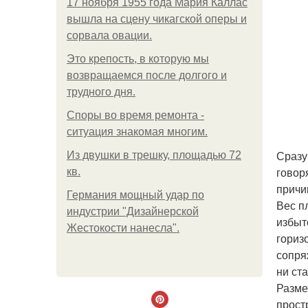
17 ноября 1955 года Мария Каллас
вышла на сцену чикагской оперы и
сорвала овации.
Это крепость, в которую мы
возвращаемся после долгого и
трудного дня.
Споры во время ремонта -
ситуация знакомая многим.
Сразу
Из двушки в трешку, площадью 72
говор
кв.
причи
Германия мощный удар по
Вес п
индустрии "Дизайнерской
избыт
Жестокости нанесла".
гориз
сопря
ни ст
Разме
прост