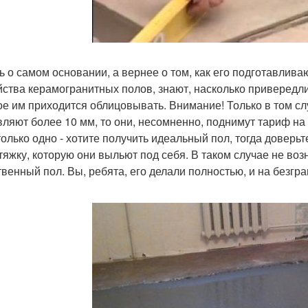
ь о самом основании, а вернее о том, как его подготавлив
йства керамогранитных полов, знают, насколько привередл
ое им приходится облицовывать. Внимание! Только в том слу
вляют более 10 мм, то они, несомненно, поднимут тариф на
только одно - хотите получить идеальный пол, тогда доверь
стяжку, которую они выльют под себя. В таком случае не воз
твенный пол. Вы, ребята, его делали полностью, и на безгр