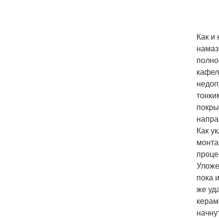
Как и
намаз
полно
кафел
недоп
тонки
покры
напра
Как у
монта
проце
Уложе
пока и
же уд
керам
начну