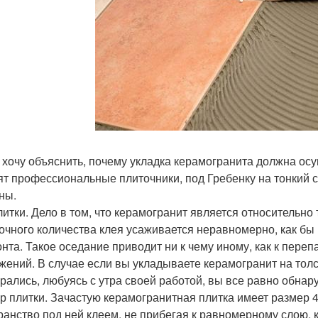
 хочу объяснить, почему укладка керамогранита должна осу
ят профессиональные плиточники, под Гребенку на тонкий с
ны.
литки. Дело в том, что керамогранит является относительн
очного количества клея усаживается неравномерно, как бы 
онта. Такое оседание приводит ни к чему иному, как к пере
жений. В случае если вы укладываете керамогранит на толсты
арались, любуясь с утра своей работой, вы все равно обнар
р плитки. Зачастую керамогранитная плитка имеет размер 4
ранство под ней клеем, не прибегая к равномерному слою, 