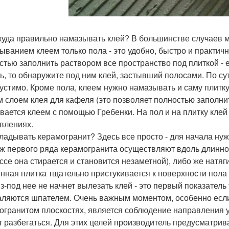
 куда правильно намазывать клей? В большинстве случаев 
ыванием клеем только пола - это удобно, быстро и практичн
стью заполнить раствором все пространство под плиткой -
ь, то обнаружите под ним клей, застывший полосами. По сут
устимо. Кроме пола, клеем нужно намазывать и саму плитку
м слоем клея для кафеля (это позволяет полностью заполнит
вается клеем с помощью Гребенки. На пол и на плитку кле
влениях.
кладывать керамогранит? Здесь все просто - для начала ну
ж первого ряда керамогранита осуществляют вдоль длинной 
ссе она стирается и становится незаметной), либо же натя
нная плитка тщательно пристукивается к поверхности пола 
з-под нее не начнет вылезать клей - это первый показатель 
аляются шпателем. Очень важным моментом, особенно есл
огранитом плоскостях, является соблюдение направления укл
т разбегаться. Для этих целей производитель предусматри