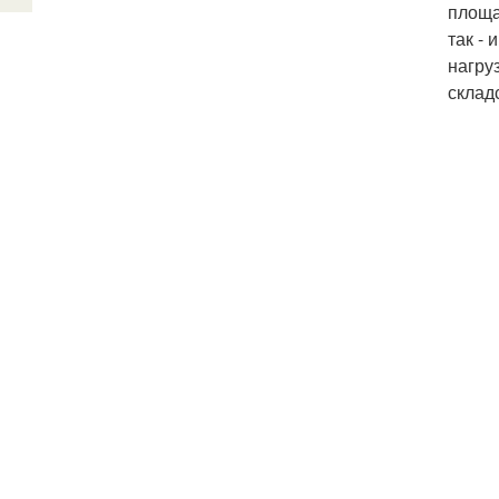
площа
так -
нагру
склад