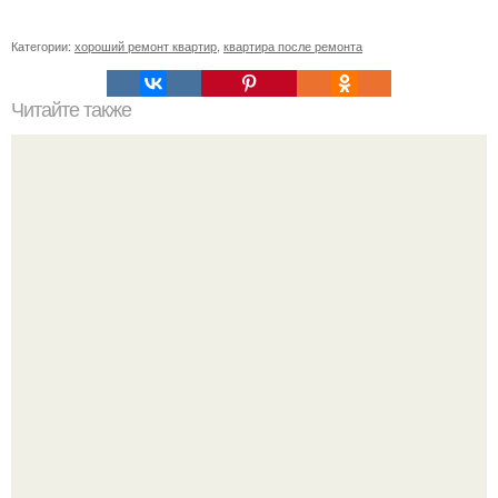
Категории:
хороший ремонт квартир
,
квартира после ремонта
Читайте также
Недавно по совету свекрови отбеливатель сделала.