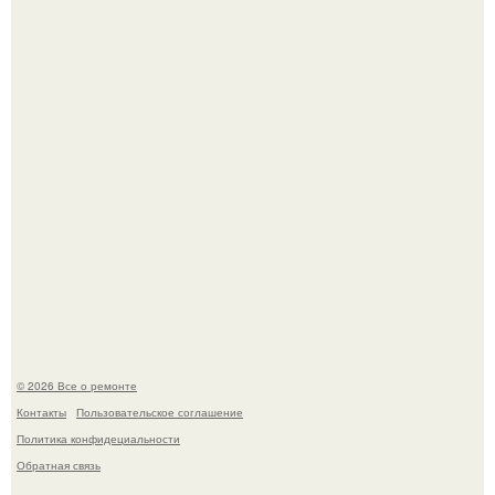
высотой 1558 м над уровнем моря.
История, от которой мороз по коже: корейская модель
настолько увлеклась пластикой, что вколола себе в лицо
кулинарное масло.
© 2026 Все о ремонте
Контакты
Пользовательское соглашение
Политика конфидециальности
Обратная связь