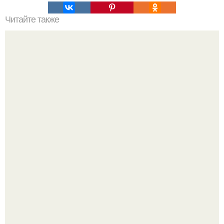
Читайте также
Просто завораживает. Посмотрите внимательно:
помещение одно и то же.
17 ноября 1955 года Мария Каллас вышла на сцену