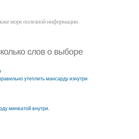
 также море полезной информации.
колько слов о выборе
е
правильно утеплить мансарду изнутри
рду минватой внутри.