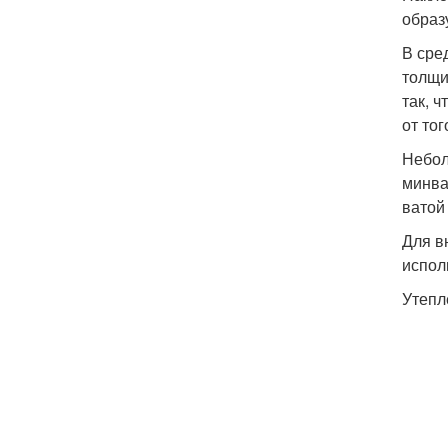
образ
В сре
толщи
так, 
от тог
Небол
минва
ватой
Для в
испол
Утепл