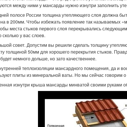
уются между ними у мансарды нужно изнутри заполнить уте
дней полосе России толщина утепляющего слоя должна быт
на в 200мм. Чтобы избежать появление так называемых «м
чтобы места стыков первого слоя перекрывались следующим с
о сколько у вас слоев.
ьшой совет. Допустим вы решили сделать толщину утепляющ
ту толщиной 50мм для хорошего перекрытия стыков. Прав
 будет немного дольше, но зато качественнее.
нутренней теплоизоляции мансардного помещения, да и во
ьзуют плиты из минеральной ваты. Но мы сейчас говорим о
енная изнутри крыша мансарды минватой своими руками о