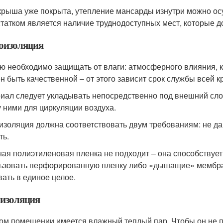
крыша уже покрыта, утепление мансарды изнутри можно осу
татком является наличие труднодоступных мест, которые 
оизоляция
ю необходимо защищать от влаги: атмосферного влияния, к
н быть качественной – от этого зависит срок службы всей 
иал следует укладывать непосредственно под внешний сло
 ними для циркуляции воздуха.
изоляция должна соответствовать двум требованиям: не дав
ть.
ая полиэтиленовая пленка не подходит – она способствует
ьзовать перфорированную пленку либо «дышащие» мембран
вать в единое целое.
изоляция
ом помещении имеется влажный теплый пар. Чтобы он не п