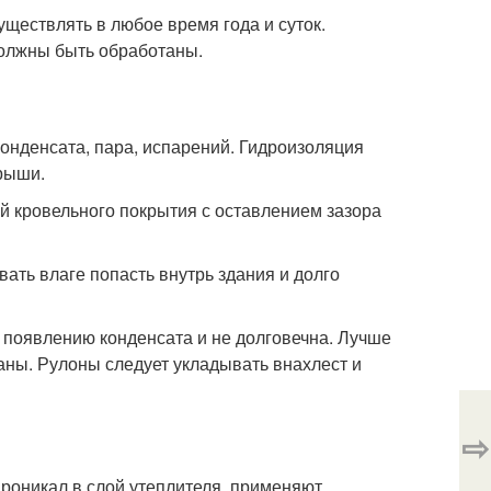
ществлять в любое время года и суток.
должны быть обработаны.
онденсата, пара, испарений. Гидроизоляция
крыши.
й кровельного покрытия с оставлением зазора
ать влаге попасть внутрь здания и долго
 появлению конденсата и не долговечна. Лучше
ы. Рулоны следует укладывать внахлест и
⇨
роникал в слой утеплителя, применяют