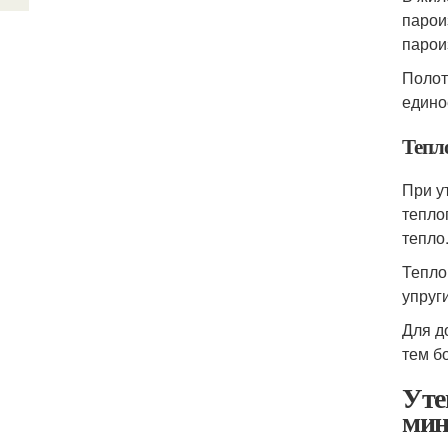
парои
парои
Полот
едино
Тепл
При у
тепло
тепло
Тепло
упруг
Для д
тем б
Уте
мин