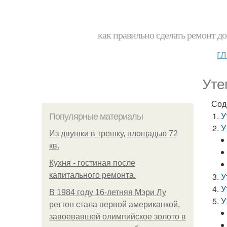
как правильно сделать ремонт до
г
Уте
Сод
У
Популярные материалы
У
Из двушки в трешку, площадью 72
кв.
Кухня - гостиная после
капитального ремонта.
У
У
В 1984 году 16-летняя Мэри Лу
У
реттон стала первой американкой,
завоевавшей олимпийское золото в