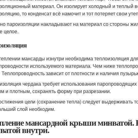
золяционный материал. Он изолирует холодный и теплый воз
золяцию, то конденсат всё намочит и тот потеряет свои ут
но пароизоляции накладывают на материал со стороны жил
е целое.
оизоляция
теплении мансарды изнутри необходима теплоизоляция для
проводности используемого материала. Чем ниже теплопро
. Теплопроводность зависит от плотности и наличия пузырьк
изоляция чердака требует использования паропроводящих 
им и плотным, сохранять форму при разрезании.
остижения цели (сохранение тепла) следует выдерживать т
ольший слой необходим.
пление мансардной крыши минватой. 
ватой внутри.