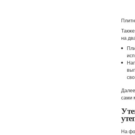
Плитн
Также
на два
Пли
исп
Нап
вып
сво
Далее
сами 
Уте
уте
На фо