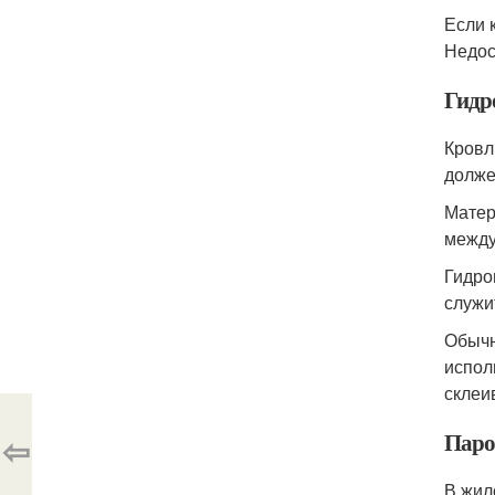
Если 
Недос
Гидр
Кровл
долже
Матер
между
Гидро
служи
Обычн
испол
склеи
Паро
⇦
В жил