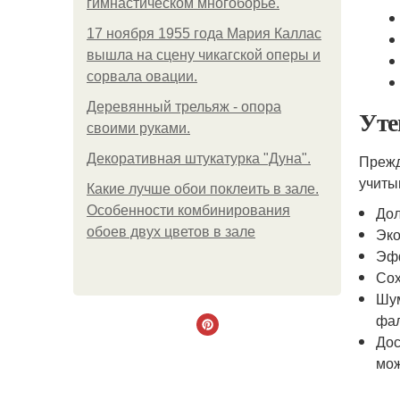
гимнастическом многоборье.
17 ноября 1955 года Мария Каллас
вышла на сцену чикагской оперы и
сорвала овации.
Деревянный трельяж - опора
Уте
своими руками.
Декоративная штукатурка "Дуна".
Прежд
учиты
Какие лучше обои поклеить в зале.
Особенности комбинирования
Дол
обоев двух цветов в зале
Эко
Эфф
Сох
Шум
фал
Дос
мож