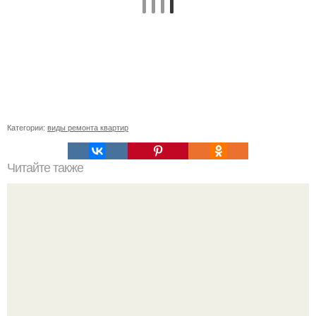
Категории:
виды ремонта квартир
Читайте также
Интернет розетка на 2 выхода. Как подключить интернет-
розетку