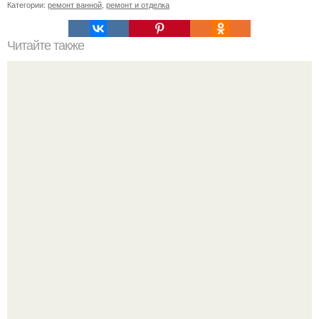
Категории:
ремонт ванной
,
ремонт и отделка
Читайте также
Сочетание зеленого и коричневого в интерьере. С
какими цветами сочетается