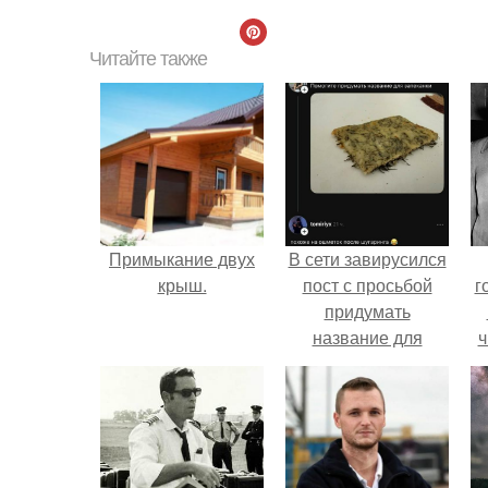
Читайте также
Примыкание двух
В сети завирусился
крыш.
пост с просьбой
г
придумать
название для
ч
домашней
запеканки.