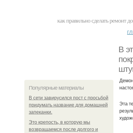
как правильно сделать ремонт до
г
В э
пок
шту
Демон
насто
Популярные материалы
В сети завирусился пост с просьбой
Эта т
придумать название для домашней
резул
запеканки.
худож
Это крепость, в которую мы
возвращаемся после долгого и