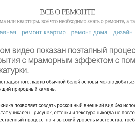
ВСЕ О РЕМОНТЕ
ма или квартиры. всё что необходимо знать о ремонте, а
лавная
ремонт квартир
ремонт дома
дизайн
том видео показан поэтапный процес
рытия с мраморным эффектом с по
катурки.
страция того, как из обычной белой основы можно добитьс
ящий природный камень.
ехника позволяет создать роскошный внешний вид без испо
ьтат уникален - рисунок, оттенки и текстура никогда не пов
ественный процесс, но и высокий уровень мастерства, тре