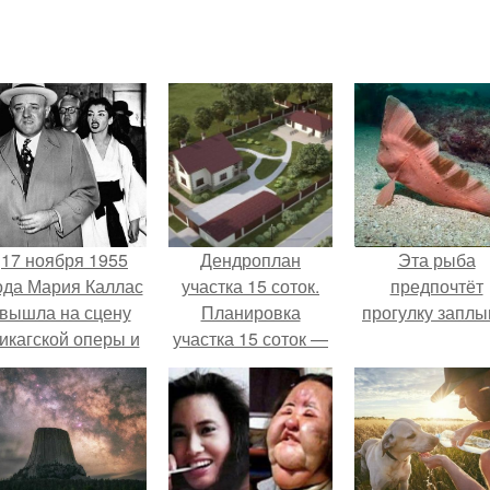
17 ноября 1955
Дендроплан
Эта рыба
ода Мария Каллас
участка 15 соток.
предпочтёт
вышла на сцену
Планировка
прогулку заплы
икагской оперы и
участка 15 соток —
сорвала овации.
пошаговая
инструкция, как
обустроить свой
участок под ключ!
(фото и видео)