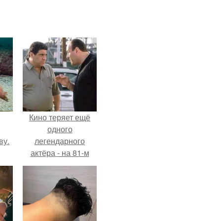
Кино теряет ещё
одного
ву.
легендарного
актёра - на 81-м
году жизни не стало
Винсента пасторе.