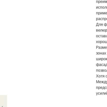
преим
испол
приме
распр
Для ф
велюр
остав
хорош
Разме
зонах
широк
фасад
позво
Хотя 
Между
предс
усили