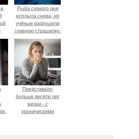
 в
Рыба судного дня
й
всплыла снова, но
кой
учёные разрушили
я
главную страшилку.
а
Представьте:
больше десяти лет
а
жизни - с
le.
хроническими
болячками.