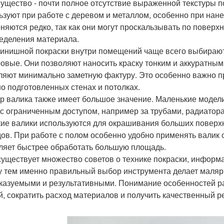
ущество - почти полное отсутствие выраженной текстуры п
ьзуют при работе с деревом и металлом, особенно при нане
няются редко, так как они могут проскальзывать по поверх
еделения материала.
инишной покраски внутри помещений чаще всего выбирают
овые. Они позволяют наносить краску тонким и аккуратным
ляют минимально заметную фактуру. Это особенно важно пр
о подготовленных стенах и потолках.
р валика также имеет большое значение. Маленькие модели 
 с ограниченным доступом, например за трубами, радиато
ие валики используются для окрашивания больших поверхнос
ов. При работе с полом особенно удобно применять валик с 
ляет быстрее обработать большую площадь.
существует множество советов о технике покраски, информа
 тем именно правильный выбор инструмента делает маляр
казуемыми и результативными. Понимание особенностей р
й, сократить расход материалов и получить качественный ре