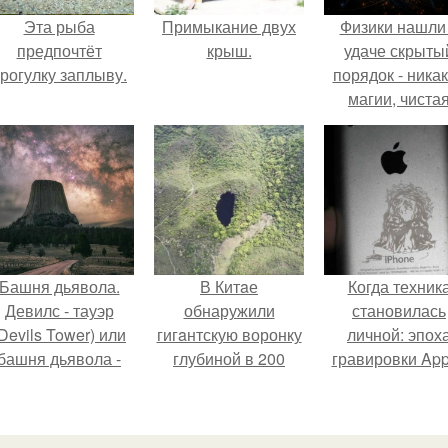
Эта рыба
Примыкание двух
Физики нашли
предпочтёт
крыш.
удаче скрыты
рогулку заплыву.
порядок - ника
магии, чиста
квантовая
механика.
Башня дьявола.
В Китaе
Когда техник
Девилс - тауэр
обнаружили
становилась
Devils Tower) или
гигaнтскую воронку
личной: эпох
башня дьявола -
глубиной в 200
гравировки App
монолит
метров с
вулканического
первобытным
происхождения
лесом внутри.