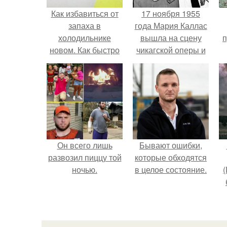
Как избавиться от
17 ноября 1955
запаха в
года Мария Каллас
холодильнике
вышла на сцену
п
новом. Как быстро
чикагской оперы и
убрать неприятный
сорвала овации.
запах из
холодильника в
домашних
условиях:
основные правила
соблюдения
Он всего лишь
Бывают ошибки,
чистоты
развозил пиццу той
которые обходятся
ночью.
в целое состояние.
(