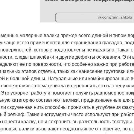
менные малярные валики прежде всего длиной и типом во
м чаще всего применяются для окрашивания фасадов, подъ
 поверхностей, которые подготовлены не идеально. Такая 
ности, следы шпаклёвки и другие дефекты основания. Эти 
еделяют её по поверхности, что особенно важно при работ
ачальных этапов отделки, таких как нанесение грунтовки или
ей и большой длины. Натуральные или комбинированные в
точное количество материала и переносить его на стену ил
. Это ускоряет работу и помогает получить равномерное по
ьную категорию составляют валики, предназначенные для 
или скрученная нить способны проникать в углубления фа
ый рельеф. Такие инструменты часто используют при работ
о нанести краску, но и сохранить выразительность текстуры.
оновые валики вызывают неоднозначное отношение, но вс