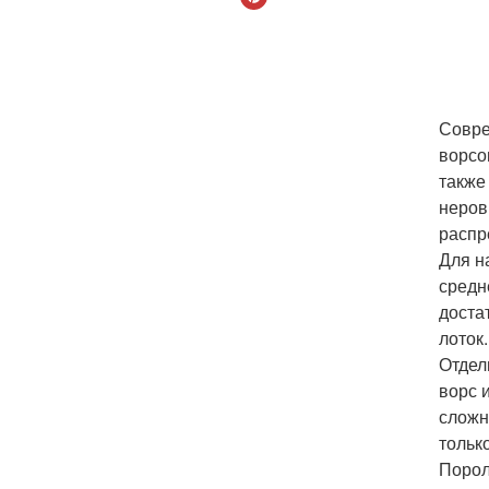
Совре
ворсо
также
неров
распр
Для н
средн
доста
лоток
Отдел
ворс 
сложн
тольк
Порол