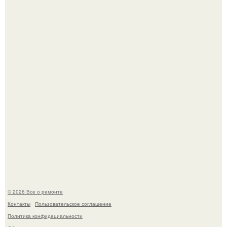
Он всего лишь развозил пиццу той ночью.
Башня дьявола. Девилс - тауэр (Devils Tower) или башня
дьявола - монолит вулканического происхождения
высотой 1558 м над уровнем моря.
© 2026 Все о ремонте
Контакты
Пользовательское соглашение
Политика конфидециальности