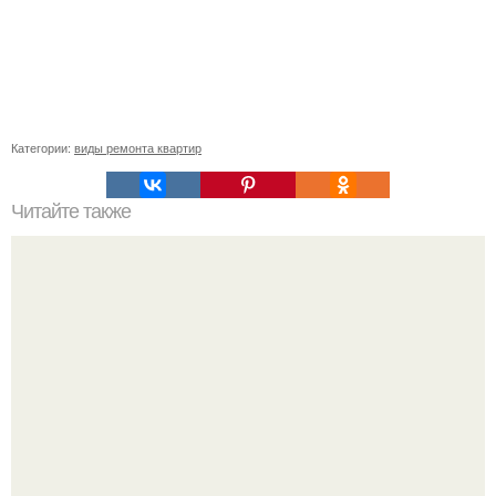
Категории:
виды ремонта квартир
Читайте также
На ДВП можно клеить обои. Чем обработать ДВП перед
поклейкой обоев?