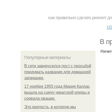
как правильно сделать ремонт до
г
В п
Ничег
Популярные материалы
В сети завирусился пост с просьбой
придумать название для домашней
запеканки.
17 ноября 1955 года Мария Каллас
вышла на сцену чикагской оперы и
сорвала овации.
Это крепость, в которую мы