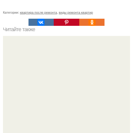
Категории:
квартира после ремонта
,
виды ремонта квартир
Читайте также
Ремонт квартиры для начинающих. Какой ремонт
предстоит: косметический или капитальный