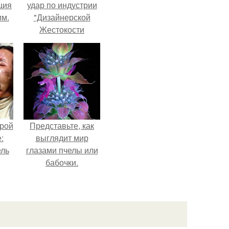
ция
удар по индустрии
им.
"Дизайнерской
Жестокости
нанесла".
орой
Представьте, как
:
выглядит мир
ель
глазами пчелы или
бабочки.
о
в
ое