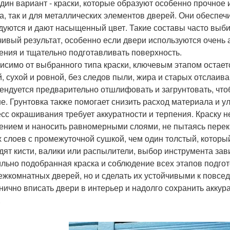
дин вариант - краски, которые образуют особенно прочное 
а, так и для металлических элементов дверей. Они обеспе
дуются и дают насыщенный цвет. Такие составы часто выби
чивый результат, особенно если двери используются очень 
ения и тщательно подготавливать поверхность.
исимо от выбранного типа краски, ключевым этапом остает
й, сухой и ровной, без следов пыли, жира и старых отсла
ендуется предварительно отшлифовать и загрунтовать, что
е. Грунтовка также помогает снизить расход материала и у
сс окрашивания требует аккуратности и терпения. Краску
ением и наносить равномерными слоями, не пытаясь перекр
х слоев с промежуточной сушкой, чем один толстый, которы
дят кисти, валики или распылители, выбор инструмента зави
льно подобранная краска и соблюдение всех этапов подгот
ежкомнатных дверей, но и сделать их устойчивыми к повсе
нично вписать двери в интерьер и надолго сохранить аккур
.