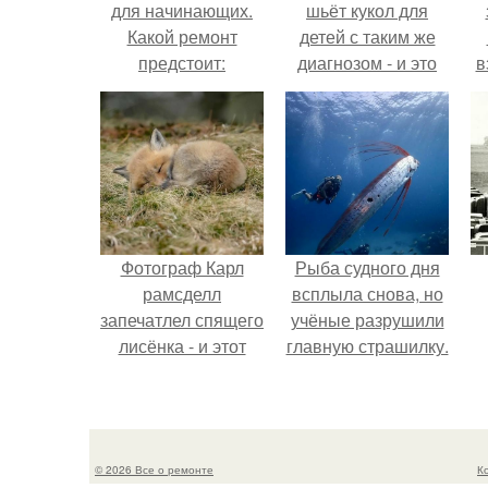
для начинающих.
шьёт кукол для
Какой ремонт
детей с таким же
предстоит:
диагнозом - и это
в
косметический или
трогает до слёз.
капитальный
н
Фотограф Карл
Рыба судного дня
рамсделл
всплыла снова, но
запечатлел спящего
учёные разрушили
лисёнка - и этот
главную страшилку.
кадр способен
растопить даже
самое суровое
сердце.
© 2026 Все о ремонте
К