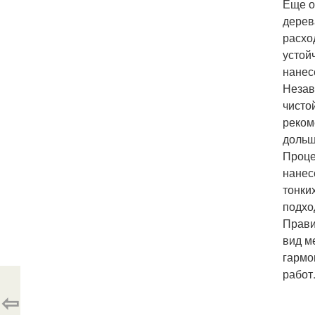
Еще о
дерев
расхо
устой
нанес
Незав
чисто
реком
дольш
Проце
нанес
тонки
подхо
Прави
вид м
гармо
работ
⇦