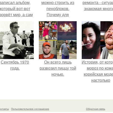
записал альбом,
можно строить из
ремонта - ситуа
который вот-вот
пеноблоков.
знакомая мног
зорвёт мир, а сам
Почему для
в этот момент
строительства дома
очуешь в машине.
предпочтение
отдается
пеноблокам?
Сентябрь 1970
Он всего лишь
История, от кот
года.
развозил пиццу той
мороз по коже
ночью.
корейская мод
настолько
увлеклась
пластикой, чт
вколола себе 
лицо кулинарн
онтакты
Пользовательское соглашение
Обратная связь
масло.