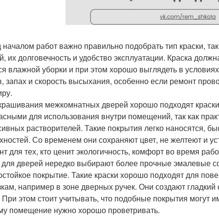
 началом работ важно правильно подобрать тип краски, так
й, их долговечность и удобство эксплуатации. Краска должн
ся влажной уборки и при этом хорошо выглядеть в условия
в, запах и скорость высыхания, особенно если ремонт пров
иру.
крашивания межкомнатных дверей хорошо подходят краски 
асными для использования внутри помещений, так как практ
сивных растворителей. Такие покрытия легко наносятся, бы
хностей. Со временем они сохраняют цвет, не желтеют и ус
нт для тех, кто ценит экологичность, комфорт во время раб
 для дверей нередко выбирают более прочные эмалевые со
остойкое покрытие. Такие краски хорошо подходят для по
зкам, например в зоне дверных ручек. Они создают гладкий
. При этом стоит учитывать, что подобные покрытия могут 
му помещение нужно хорошо проветривать.