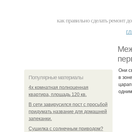
как правильно сделать ремонт до
г
Меж
пер
Они с
в зон
Популярные материалы
царап
4x комнатная полноценная
одним
квартира, площадь 120 кв.
В сети завирусился пост с просьбой
придумать название для домашней
запеканки.
Сушилка с солнечным приводом?