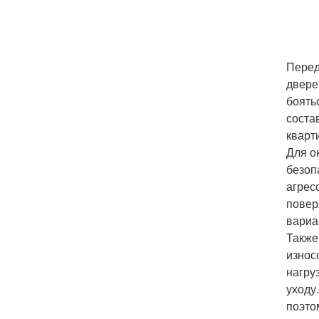
Перед
двере
боять
соста
кварт
Для о
безоп
агрес
повер
вариа
Также
износ
нагру
уходу
поэто