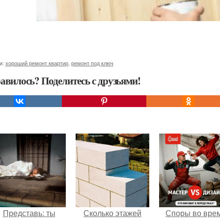
и:
хороший ремонт квартир
,
ремонт под ключ
авилось? Поделитесь с друзьями!
Представь: ты
Сколько этажей
Споры во вре