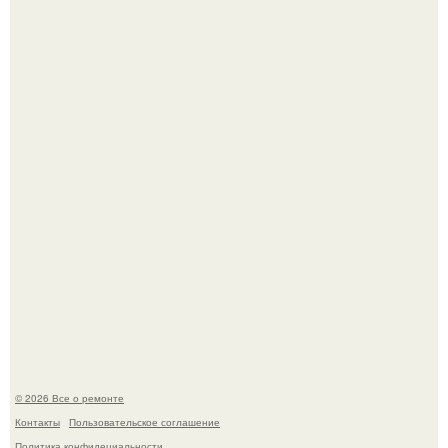
Башня дьявола. Девилс - тауэр (Devils Tower) или башня
дьявола - монолит вулканического происхождения
высотой 1558 м над уровнем моря.
Мир моды, кажется, перевернулся.
© 2026 Все о ремонте
Контакты
Пользовательское соглашение
Политика конфидециальности