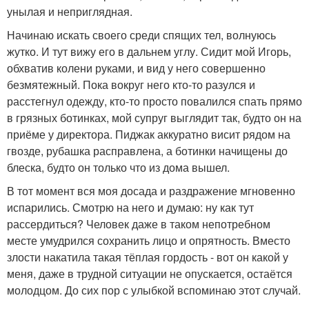
унылая и неприглядная.
Начинаю искать своего среди спящих тел, волнуюсь
жутко. И тут вижу его в дальнем углу. Сидит мой Игорь,
обхватив колени руками, и вид у него совершенно
безмятежный. Пока вокруг него кто-то разулся и
расстегнул одежду, кто-то просто повалился спать прямо
в грязных ботинках, мой супруг выглядит так, будто он на
приёме у директора. Пиджак аккуратно висит рядом на
гвозде, рубашка расправлена, а ботинки начищены до
блеска, будто он только что из дома вышел.
В тот момент вся моя досада и раздражение мгновенно
испарились. Смотрю на него и думаю: ну как тут
рассердиться? Человек даже в таком непотребном
месте умудрился сохранить лицо и опрятность. Вместо
злости накатила такая тёплая гордость - вот он какой у
меня, даже в трудной ситуации не опускается, остаётся
молодцом. До сих пор с улыбкой вспоминаю этот случай.