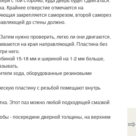
ри с той стороны, куда дверь будет сдвигаться.
а. Крайнее отверстие отмечается на
яющая закрепляется саморезом, второй саморез
правляющей до стены должно.
атем нужно проверить, легко ли они двигаются.
ливаются на края направляющей. Пластина без
три него.
убиной 15-18 мм и шириной на 1-2 мм больше,
азывать.
ители хода, оборудованные резиновыми
ческую пластину с резьбой помещают внутрь
тна. Этот паз можно любой подходящей смазкой
кобы - посередине дверной толщины, на верхнем
⇨
.