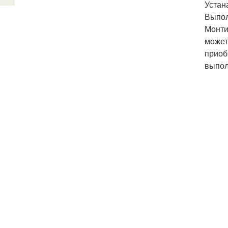
Устан
Выпол
Монти
может
приоб
выпол