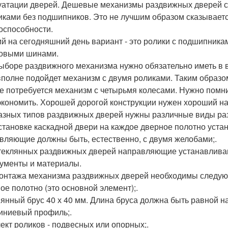
уатации дверей. Дешевые механизмы раздвижных дверей с
иками без подшипников. Это не лучшим образом сказывается
оспособности.
й на сегодняшний день вариант - это ролики с подшипника
овыми шинами.
ыборе раздвижного механизма нужно обязательно иметь в ви
 вполне подойдет механизм с двумя роликами. Таким образом
же потребуется механизм с четырьмя колесами. Нужно помн
экономить. Хорошей дорогой конструкции нужен хороший 
азных типов раздвижных дверей нужны различные виды р
становке каскадной двери на каждое дверное полотно уста
вляющие должны быть, естественно, с двумя желобами;.
теклянных раздвижных дверей направляющие устанавливают 
ументы и материалы.
онтажа механизма раздвижных дверей необходимы следу
ое полотно (это основной элемент);.
янный брус 40 х 40 мм. Длина бруса должна быть равной 
ниевый профиль;.
ект роликов - подвесных или опорных;.