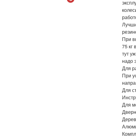
экспл
колес
работ
Лучши
резин
При в
75 кг
тут у
надо 
Для р
При у
напра
Для с
Инстр
Для м
Дверн
Дерев
Алюми
Компл