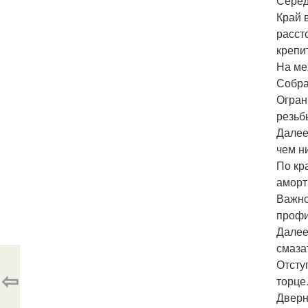
Серед
Край 
расст
крепи
На ме
Собра
Огран
резьб
Далее
чем н
По кр
аморт
Важно
профи
Далее
смаза
Отсту
⇦
торце
Дверн