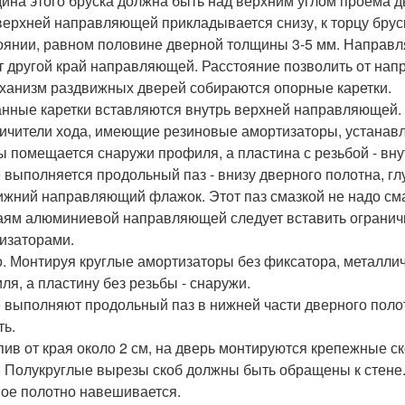
ина этого бруска должна быть над верхним углом проема две
верхней направляющей прикладывается снизу, к торцу бруск
оянии, равном половине дверной толщины 3-5 мм. Направл
т другой край направляющей. Расстояние позволить от на
ханизм раздвижных дверей собираются опорные каретки.
нные каретки вставляются внутрь верхней направляющей. З
ичители хода, имеющие резиновые амортизаторы, устанав
ы помещается снаружи профиля, а пластина с резьбой - вну
 выполняется продольный паз - внизу дверного полотна, гл
ижний направляющий флажок. Этот паз смазкой не надо см
аям алюминиевой направляющей следует вставить огранич
изаторами.
. Монтируя круглые амортизаторы без фиксатора, металли
ля, а пластину без резьбы - снаружи.
 выполняют продольный паз в нижней части дверного поло
ть.
пив от края около 2 см, на дверь монтируются крепежные с
. Полукруглые вырезы скоб должны быть обращены к стене
ое полотно навешивается.