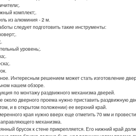
ичители;.
жный комплект;.
ль из алюминия - 2 м.
аботы следует подготовить такие инструменты:
оверт;.
.
тельный уровень;.
а;.
ска;.
ок.
ное. Интересным решением может стать изготовление двере
ьном нашем обзоре.
укция по монтажу раздвижного механизма дверей.
не около дверного проема нужно приставить раздвижную двер
том, и в открытом положении) ее верхний край.
меренного края нужно вверх еще отметить 70 мм и провест
направляющего механизма.
янный брусок к стене прикрепляется. Его нижний край дол