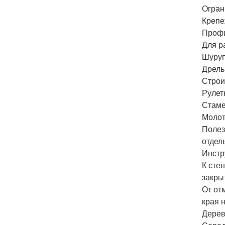
Огран
Крепе
Профи
Для р
Шуруп
Дрель;
Строи
Рулетк
Стаме
Молот
Полез
отдел
Инстр
К сте
закры
От от
края 
Дерев