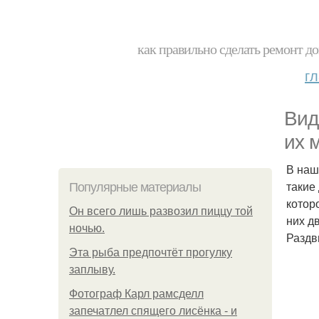
как правильно сделать ремонт до
г
Вид
их 
В наш
такие
Популярные материалы
котор
Он всего лишь развозил пиццу той
них д
ночью.
Раздв
Эта рыба предпочтёт прогулку
заплыву.
Фотограф Карл рамсделл
запечатлел спящего лисёнка - и