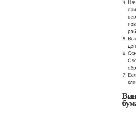
Нач
ори
вер
пов
раб
Выс
доп
Осн
Сле
обр
Есл
кле
Вин
бум