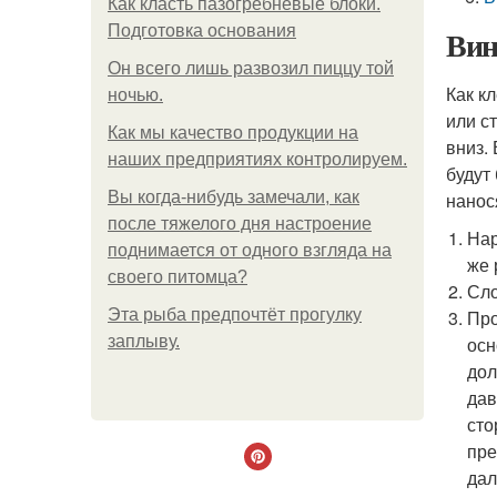
Как класть пазогребневые блоки.
Подготовка основания
Вин
Он всего лишь развозил пиццу той
Как к
ночью.
или с
Как мы качество продукции на
вниз.
наших предприятиях контролируем.
будут
Вы когда-нибудь замечали, как
нанос
после тяжелого дня настроение
Нар
поднимается от одного взгляда на
же 
своего питомца?
Сло
Эта рыба предпочтёт прогулку
Про
заплыву.
осн
дол
дав
сто
пре
дал