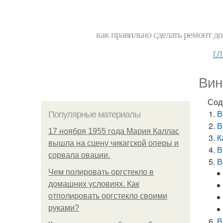
как правильно сделать ремонт до
г
Вин
Сод
В
Популярные материалы
В
17 ноября 1955 года Мария Каллас
К
вышла на сцену чикагской оперы и
В
сорвала овации.
В
Чем полировать оргстекло в
домашних условиях. Как
отполировать оргстекло своими
руками?
В