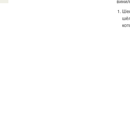
винил
Шел
шёл
кот