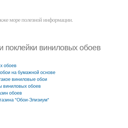
 также море полезной информации.
и поклейки виниловых обоев
х обоев
е обои на бумажной основе
 такое виниловые обои
ы виниловых обоев
азин обоев
газина "Обои-Элизиум"