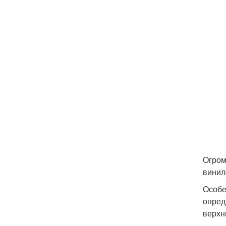
Огром
винил
Особе
опред
верхн