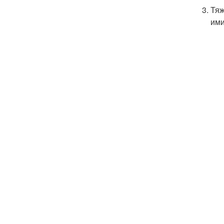
Тяж
ими