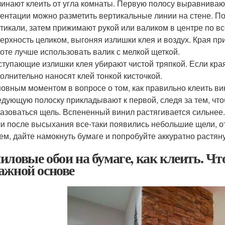
инают клеить от угла комнаты. Первую полосу выравнивают
ентации можно разметить вертикальные линии на стене. П
тикали, затем прижимают рукой или валиком в центре по в
ерхность целиком, выгоняя излишки клея и воздух. Края п
оте лучше использовать валик с мелкой щеткой.
тупающие излишки клея убирают чистой тряпкой. Если края
олнительно наносят клей тонкой кисточкой.
овным моментом в вопросе о том, как правильно клеить вини
дующую полоску прикладывают к первой, следя за тем, что
азоваться щель. Вспененный винил растягивается сильнее
и после высыхания все-таки появились небольшие щели, от
ем, дайте намокнуть бумаге и попробуйте аккуратно растяну
иловые обои на бумаге, как клеить. Чт
ажной основе