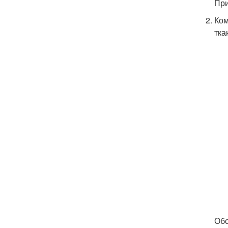
При
Ком
тка
Обо