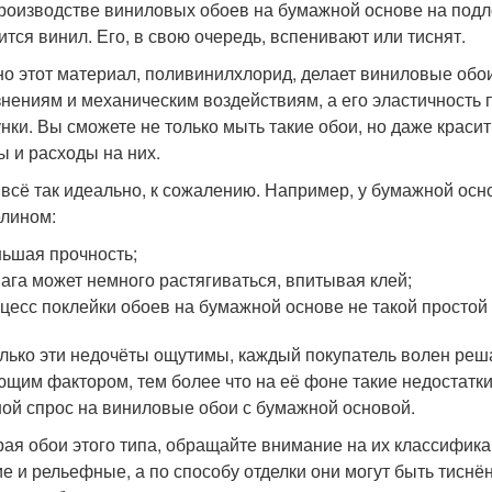
роизводстве виниловых обоев на бумажной основе на подл
ится винил. Его, в свою очередь, вспенивают или тиснят.
о этот материал, поливинилхлорид, делает виниловые обои
знениям и механическим воздействиям, а его эластичность
унки. Вы сможете не только мыть такие обои, но даже краси
ы и расходы на них.
 всё так идеально, к сожалению. Например, у бумажной осн
лином:
ьшая прочность;
ага может немного растягиваться, впитывая клей;
цесс поклейки обоев на бумажной основе не такой простой
лько эти недочёты ощутимы, каждый покупатель волен реша
щим фактором, тем более что на её фоне такие недостатки 
ой спрос на виниловые обои с бумажной основой.
ая обои этого типа, обращайте внимание на их классифика
ие и рельефные, а по способу отделки они могут быть тис