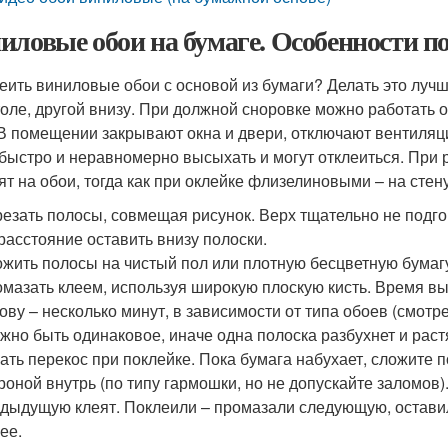
иловые обои на бумаге. Особенности п
леить виниловые обои с основой из бумаги? Делать это луч
толе, другой внизу. При должной сноровке можно работать о
 В помещении закрывают окна и двери, отключают вентиля
 быстро и неравномерно высыхать и могут отклеиться. При 
ят на обои, тогда как при оклейке флизелиновыми – на стену
езать полосы, совмещая рисунок. Верх тщательно не подгон
расстояние оставить внизу полоски.
жить полосы на чистый пол или плотную бесцветную бумагу
мазать клеем, используя широкую плоскую кисть. Время в
ову – несколько минут, в зависимости от типа обоев (смотр
жно быть одинаковое, иначе одна полоска разбухнет и растя
ать перекос при поклейке. Пока бумага набухает, сложите 
роной внутрь (по типу гармошки, но не допускайте заломов)
дыдущую клеят. Поклеили – промазали следующую, оставил
ее.