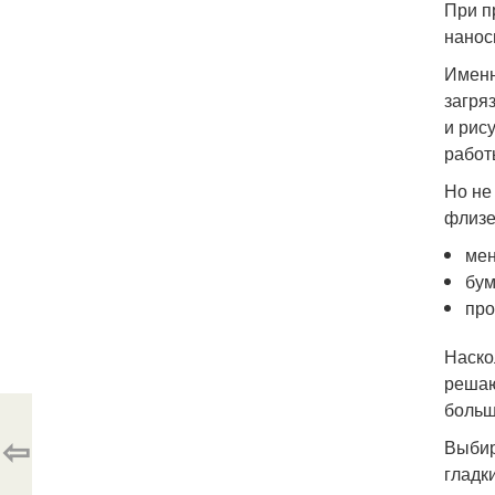
При п
нанос
Именн
загря
и рис
работ
Но не
флизе
мен
бум
про
Наско
решаю
больш
⇦
Выбир
гладк