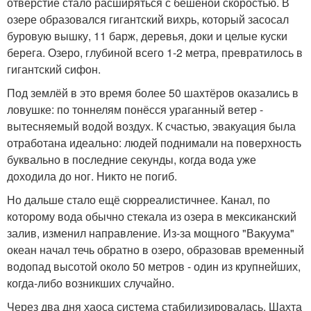
отверстие стало расширяться с бешеной скоростью. В
озере образовался гигантский вихрь, который засосал
буровую вышку, 11 барж, деревья, доки и целые куски
берега. Озеро, глубиной всего 1-2 метра, превратилось в
гигантский сифон.
Под землёй в это время более 50 шахтёров оказались в
ловушке: по тоннелям понёсся ураганный ветер -
вытесняемый водой воздух. К счастью, эвакуация была
отработана идеально: людей поднимали на поверхность
буквально в последние секунды, когда вода уже
доходила до ног. Никто не погиб.
Но дальше стало ещё сюрреалистичнее. Канал, по
которому вода обычно стекала из озера в мексиканский
залив, изменил направление. Из-за мощного "Вакуума"
океан начал течь обратно в озеро, образовав временный
водопад высотой около 50 метров - один из крупнейших,
когда-либо возникших случайно.
Через два дня хаоса система стабилизировалась. Шахта