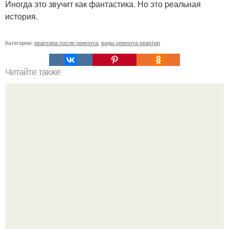
Иногда это звучит как фантастика. Но это реальная
история.
Категории:
квартира после ремонта
,
виды ремонта квартир
Читайте также
Ковровое покрытие в детскую. Ковролин для детской
комнаты — практичное и безопасное покрытие