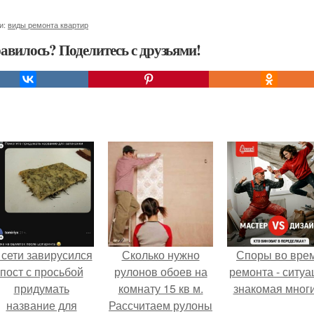
и:
виды ремонта квартир
авилось? Поделитесь с друзьями!
 сети завирусился
Сколько нужно
Споры во вре
пост с просьбой
рулонов обоев на
ремонта - ситуа
придумать
комнату 15 кв м.
знакомая мног
название для
Рассчитаем рулоны