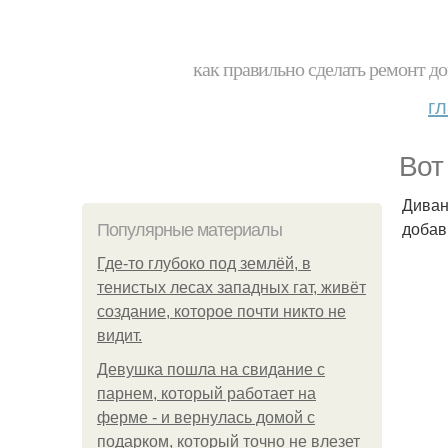
как правильно сделать ремонт до
г
Вот
Диван
добав
Популярные материалы
Где-то глубоко под землёй, в
тенистых лесах западных гат, живёт
создание, которое почти никто не
видит.
Девушка пошла на свидание с
парнем, который работает на
ферме - и вернулась домой с
подарком, который точно не влезет