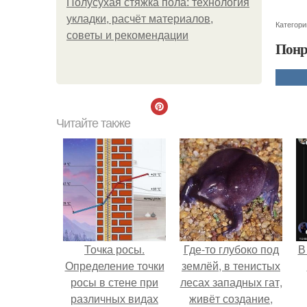
Полусухая стяжка пола: технология
укладки, расчёт материалов,
Категори
советы и рекомендации
Понр
Читайте также
Точка росы.
Где-то глубоко под
В
Определение точки
землёй, в тенистых
росы в стене при
лесах западных гат,
различных видах
живёт создание,