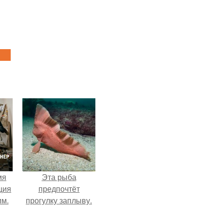
мя
Эта рыба
ция
предпочтёт
им.
прогулку заплыву.