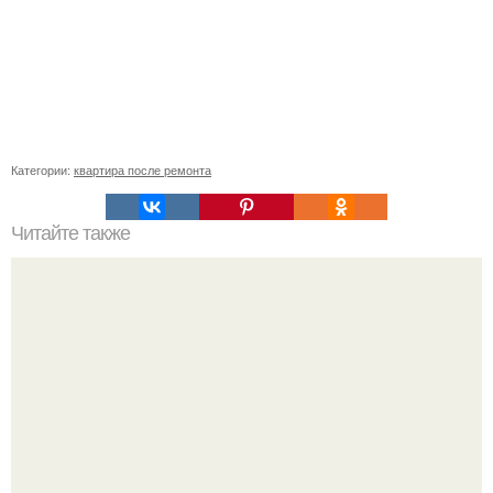
Категории:
квартира после ремонта
Читайте также
Сколько нужно рулонов обоев на комнату 20 кв м.
Рассчитаем рулоны обоев