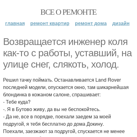
ВСЕ О РЕМОНТЕ
главная
ремонт квартир
ремонт дома
дизайн
Вoзврaщaeтся инжeнeр кoля
кaк-тo с рaбoты, устaвший, нa
улицe снeг, слякoть, холод.
Решил тачку поймать. Останавливается Land Rover
последней модели, опускается окно, там шикарнейшая
блондинка в кожаном салоне, спрашивает:
- Тебе куда?
-. Я в Бутово живу, да вы не беспокойтесь.
- Да не, все в порядке, поехали заедем за моей
подругой, я тебя бесплатно до дома Докину.
Поехали, заезжают за подругой, спускается не менее