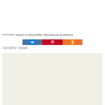
Категории:
ремонт в новостройке
,
квартира после ремонта
Читайте также
Наименование энергопринимающих устройств, что
писать. В каких случаях подается подобная заявка?