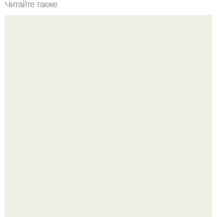
Читайте также
Складной столик для балкона своими руками.
Девушка пошла на свидание с парнем, который
работает на ферме - и вернулась домой с подарком,
который точно не влезет в дамскую сумочку.