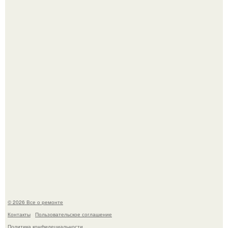
Он всего лишь развозил пиццу той ночью.
Бывают ошибки, которые обходятся в целое состояние.
© 2026 Все о ремонте
Контакты
Пользовательское соглашение
Политика конфидециальности