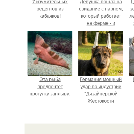
7 изумительных
Девушка пошла на
Г
рецептов из
свидание с парнем,
з
кабачков!
который работает
л
на ферме - и
вернулась домой с
ко
подарком, который
точно не влезет в
дамскую сумочку.
Эта рыба
Германия мощный
предпочтёт
удар по индустрии
прогулку заплыву.
"Дизайнерской
Жестокости
нанесла".
г
В