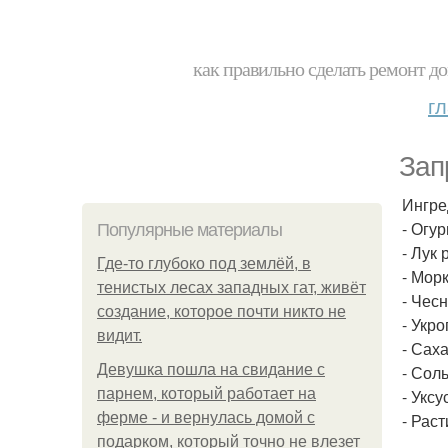
как правильно сделать ремонт до
г
Зап
Ингре
- Огур
Популярные материалы
- Лук 
Где-то глубоко под землёй, в
- Морк
тенистых лесах западных гат, живёт
- Чесн
создание, которое почти никто не
- Укро
видит.
- Сахар
Девушка пошла на свидание с
- Соль 
парнем, который работает на
- Уксус
ферме - и вернулась домой с
- Раст
подарком, который точно не влезет