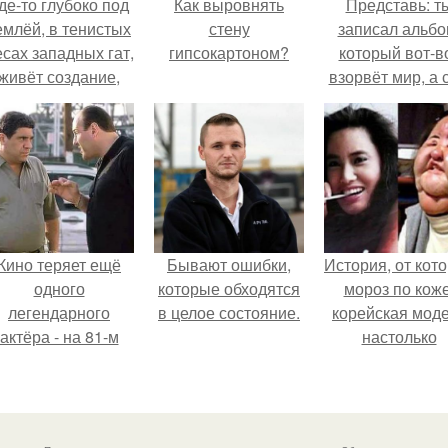
де-то глубоко под
Как выровнять
Представь: т
емлёй, в тенистых
стену
записал альбо
есах западных гат,
гипсокартоном?
который вот-в
живёт создание,
взорвёт мир, а 
торое почти никто
в этот момен
не видит.
ночуешь в маши
Кино теряет ещё
Бывают ошибки,
История, от кот
одного
которые обходятся
мороз по коже
легендарного
в целое состояние.
корейская мод
актёра - на 81-м
настолько
оду жизни не стало
увлеклась
инсента пасторе.
пластикой, чт
вколола себе 
лицо кулинарн