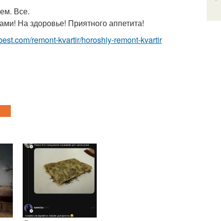
ем. Все.
и! На здоровье! Приятного аппетита!
-best.com/remont-kvartir/horoshiy-remont-kvartir