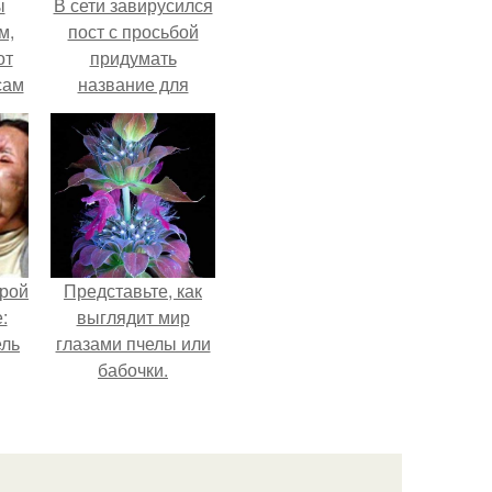
ы
В сети завирусился
м,
пост с просьбой
от
придумать
сам
название для
т
домашней
не.
запеканки.
орой
Представьте, как
:
выглядит мир
ель
глазами пчелы или
бабочки.
о
в
ое