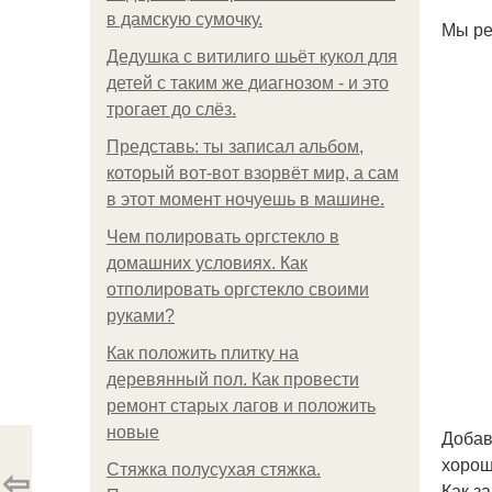
в дамскую сумочку.
Мы реж
Дедушка с витилиго шьёт кукол для
детей с таким же диагнозом - и это
трогает до слёз.
Представь: ты записал альбом,
который вот-вот взорвёт мир, а сам
в этот момент ночуешь в машине.
Чем полировать оргстекло в
домашних условиях. Как
отполировать оргстекло своими
руками?
Как положить плитку на
деревянный пол. Как провести
ремонт старых лагов и положить
новые
Добавл
хорош
⇦
Стяжка полусухая стяжка.
Как з