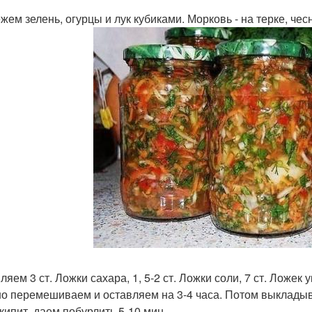
ем зелень, огурцы и лук кубиками. Морковь - на терке, чесн
яем 3 ст. Ложки сахара, 1, 5-2 ст. Ложки соли, 7 ст. Ложек 
о перемешиваем и оставляем на 3-4 часа. Потом выкладыва
акипит, даем побурлить 5-10 мин.