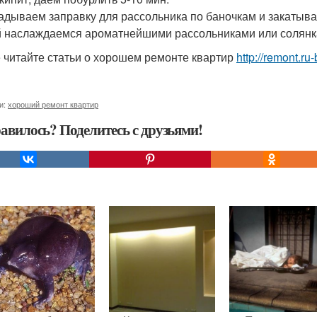
адываем заправку для рассольника по баночкам и закатыва
 наслаждаемся ароматнейшими рассольниками или солянкам
 читайте статьи о хорошем ремонте квартир
http://remont.ru
и:
хороший ремонт квартир
авилось? Поделитесь с друзьями!