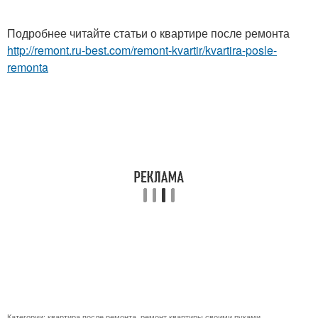
Подробнее читайте статьи о квартире после ремонта
http://remont.ru-best.com/remont-kvartir/kvartira-posle-
remonta
Категории:
квартира после ремонта
,
ремонт квартиры своими руками