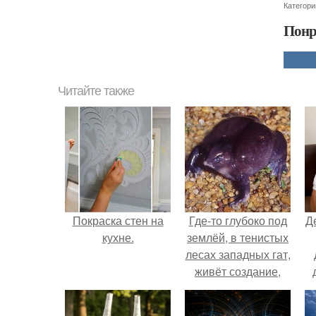
Категори
Понр
Читайте также
Покраска стен на
Где-то глубоко под
Д
кухне.
землёй, в тенистых
лесах западных гат,
живёт создание,
которое почти никто
не видит.