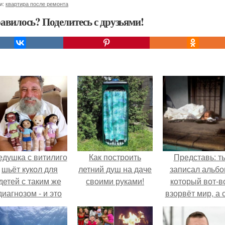
и:
квартира после ремонта
авилось? Поделитесь с друзьями!
едушка с витилиго
Как построить
Представь: т
шьёт кукол для
летний душ на даче
записал альбо
детей с таким же
своими руками!
который вот-в
диагнозом - и это
взорвёт мир, а 
трогает до слёз.
в этот момен
ночуешь в маши