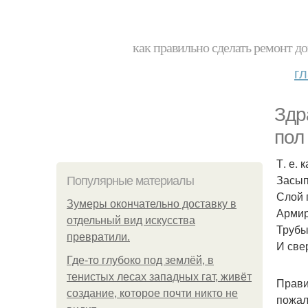
как правильно сделать ремонт до
г
Здр
пол
Т. е.
Засып
Популярные материалы
Слой 
Зумеры окончательно доставку в
Армир
отдельный вид искусства
Трубы
превратили.
И све
Где-то глубоко под землёй, в
тенистых лесах западных гат, живёт
Прави
создание, которое почти никто не
пожал