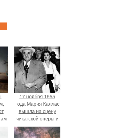
ы
17 ноября 1955
м,
года Мария Каллас
от
вышла на сцену
сам
чикагской оперы и
т
сорвала овации.
не.