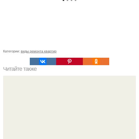
Категории:
виды ремонта квартир
Читайте также
Сколько нужно рулонов обоев на комнату 20 кв м.
Рассчитаем рулоны обоев