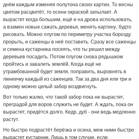
днём каждым изменяя полутона своих картин. То весны
цветом расцветёт, то осени окраской запылает. А
вырастет когда большим, ещё и на дрова использовать,
а взамен новые сажать деревья, менять картину, будто
рисовать. Можно плугом по периметру участка борозду
прорыть, и саженцы в неё поставить. Сразу все саженцы
и семена кустарника посеять, что ты решил между
деревьев посадить. Потом плугом снова рядышком
пройтись и завалить землёй. Когда ещё не
утрамбованной будет земля, поправить, выровнять в
линеечку каждый из саженцев. Так за два дня или три и
одному можно целый забор воздвигнуть.
Вот только жалко, что такой забор пока не вырастет,
преградой для воров служить не будет. А ждать, пока он
вырастет, придётся долго. Кедр, дуб - они ведь медленно
растут.
Но быстро подрастёт берёзка и осина, меж ними быстро
вырастет кустарник. Лишь в том случае, если