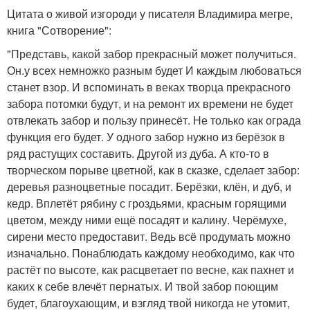
Цитата о живой изгороди у писателя Владимира мегре,
книга "Сотворение":
"Представь, какой забор прекрасный может получиться.
Он.у всех немножко разным будет И каждым любоваться
станет взор. И вспоминать в веках творца прекрасного
забора потомки будут, и на ремонт их времени не будет
отвлекать забор и пользу принесёт. Не только как ограда
функция его будет. У одного забор нужно из берёзок в
ряд растущих составить. Другой из дуба. А кто-то в
творческом порыве цветной, как в сказке, сделает забор:
деревья разноцветные посадит. Берёзки, клён, и дуб, и
кедр. Вплетёт рябину с гроздьями, красным горящими
цветом, между ними ещё посадят и калину. Черёмухе,
сирени место предоставит. Ведь всё продумать можно
изначально. Понаблюдать каждому необходимо, как что
растёт по высоте, как расцветает по весне, как пахнет и
каких к себе влечёт пернатых. И твой забор поющим
будет, благоухающим, и взгляд твой никогда не утомит,