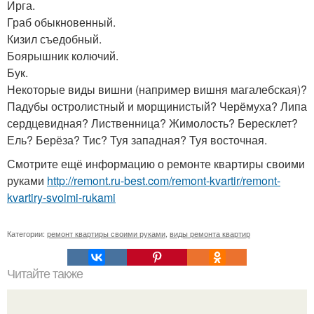
Ирга.
Граб обыкновенный.
Кизил съедобный.
Боярышник колючий.
Бук.
Некоторые виды вишни (например вишня магалебская)?
Падубы остролистный и морщинистый? Черёмуха? Липа
сердцевидная? Лиственница? Жимолость? Бересклет?
Ель? Берёза? Тис? Туя западная? Туя восточная.
Смотрите ещё информацию о ремонте квартиры своими
руками
http://remont.ru-best.com/remont-kvartir/remont-
kvartiry-svoimi-rukami
Категории:
ремонт квартиры своими руками
,
виды ремонта квартир
Читайте также